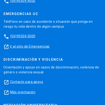
phone
(56)95504 4000
EMERGENCIAS UC
Teléfono en caso de accidente o situación que ponga en
riesgo tu vida dentro de algún campus.
phone
(56)95504 5000
launch
Ir al sitio de Emergencias
DISCRIMINACIÓN Y VIOLENCIA
Orientación y apoyo en casos de discriminación, violencia de
género o violencia sexual.
launch
Contacto para apoyo
launch
Más orientación