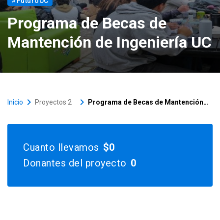
#FuturoUC
Versiones anteriores
Programa de Becas de
Mantención de Ingeniería UC
keyboard_arrow_right
keyboard_arrow_right
Inicio
Proyectos 2026
Programa de Becas de Mantención de Ingeniería UC
Cuanto llevamos
$0
Donantes del proyecto
0