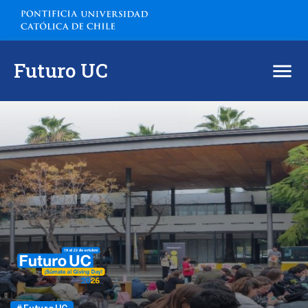
Futuro UC
Inicio
¿Cómo participar en la campaña?
Proyectos 2026
Actividades
Dona desde el extranjero
Contacto