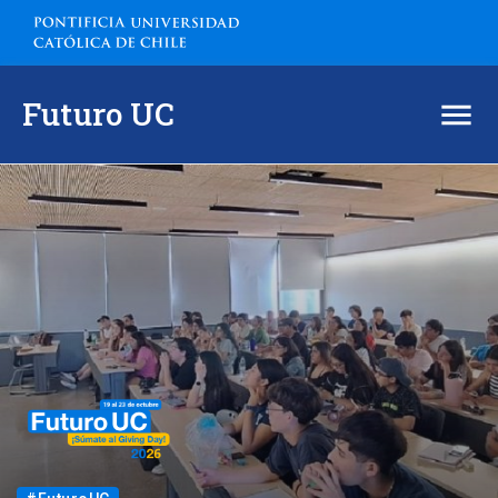
Futuro UC
Inicio
¿Cómo participar en la campaña?
Proyectos 2026
Actividades
Dona desde el extranjero
Contacto