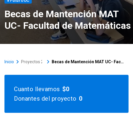
#FuturoUC
Versiones anteriores
Becas de Mantención MAT
UC- Facultad de Matemáticas
keyboard_arrow_right
keyboard_arrow_right
Inicio
Proyectos 2026
Becas de Mantención MAT UC- Facultad de Matemáticas
Cuanto llevamos
$0
Donantes del proyecto
0