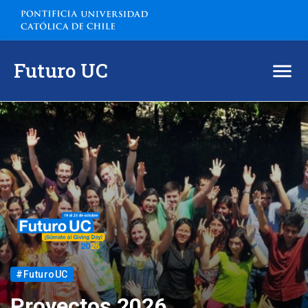
Futuro UC
Inicio
¿Cómo participar en la campaña?
Proyectos 2026
Actividades
Dona desde el extranjero
#FuturoUC
Contacto
Proyectos 2026